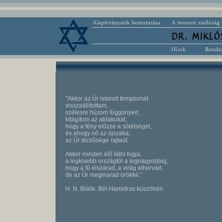
"Akkor az Úr letarolt templomát
visszaállítottam,
szélesre húzom függönyeit,
kitágítom az ablakokat,
hogy a fény elûzze a sötétséget,
és ahogy nõ az éjszaka,
az Úr dicsõsége rajtaüt.
Akkor minden élõ látni fogja,
a legkisebb országtól a legnagyobbig,
hogy a fû elszárad, a virág elhervad,
de az Úr megmarad örökké."
H. N. Biálik: Bét-Hamidras küszöbén