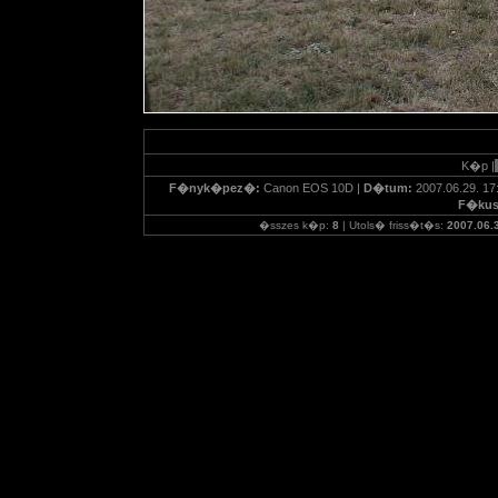
K�p |
F�nyk�pez�:
Canon EOS 10D |
D�tum:
2007.06.29. 17
F�kus
�sszes k�p:
8
| Utols� friss�t�s:
2007.06.3