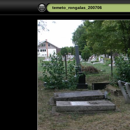
temeto_rongalas_200706