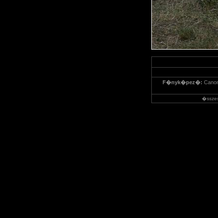
F�nyk�pez�:
Cano
�ssze