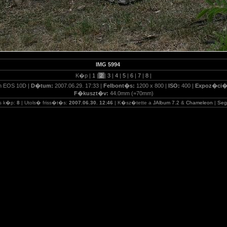
IMG 5994
K�p |
1
|
2
|
3
|
4
|
5
|
6
|
7
|
8
|
n EOS 10D |
D�tum:
2007.06.29. 17:33 |
Felbont�s:
1200 x 800 |
ISO:
400 |
Expoz�ci
F�kuszt�v:
44.0mm (=70mm)
s k�p:
8
| Utols� friss�t�s:
2007.06.30. 12:46
| K�sz�tette a
JAlbum 7.2
&
Chameleon
|
Se