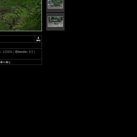
�:
1/200s |
Blende:
9.0 |
g�ts�g